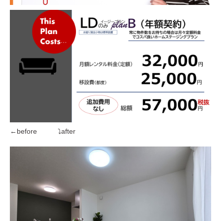
←before ⤵after