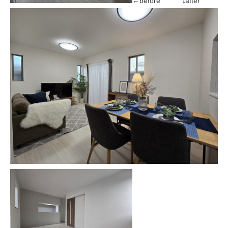
←before ⤵after