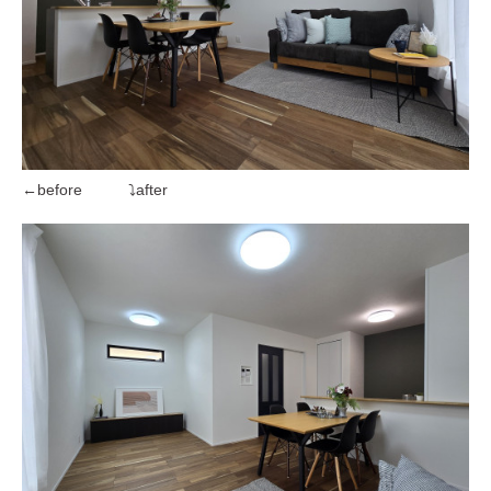
←before ⤵after