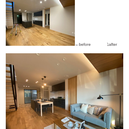
←before ⤵after