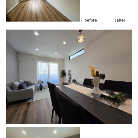
←before ⤵after