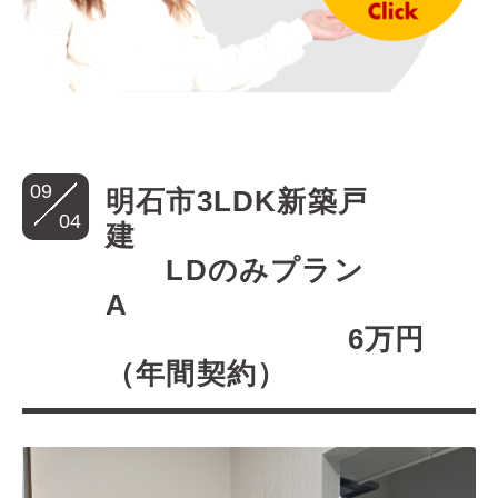
09
明石市3LDK新築戸
04
建
LDのみプラン
A
6万円
（年間契約）