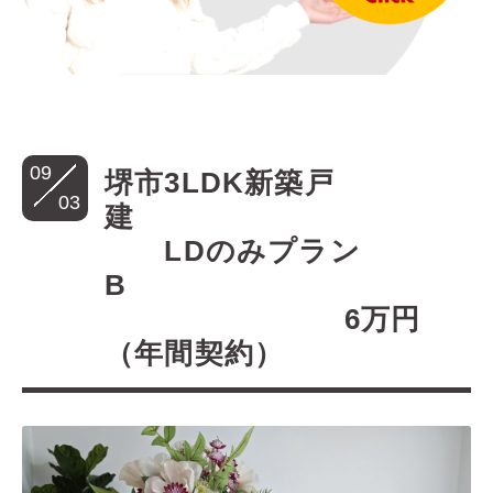
09
堺市3LDK新築戸
03
建
LDのみプラン
B
6万円
（年間契約）