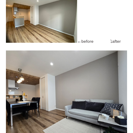
←before ⤵after