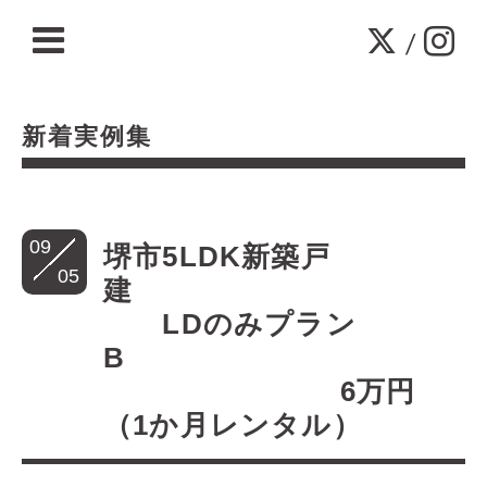
/
新着実例集
09
堺市5LDK新築戸
05
建
LDのみプラン
B
6万円
（1か月レンタル）