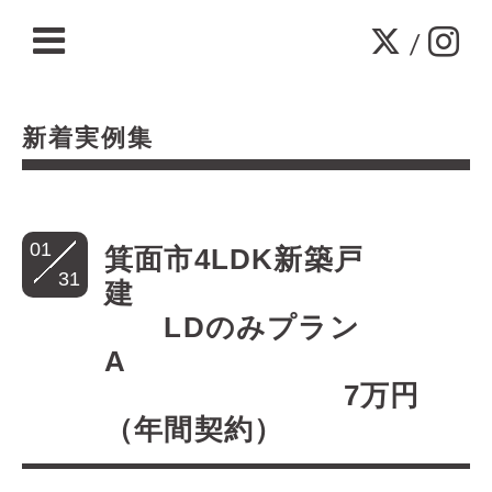
/
新着実例集
01
箕面市4LDK新築戸
31
建
LDのみプラン
A
7万円
（年間契約）