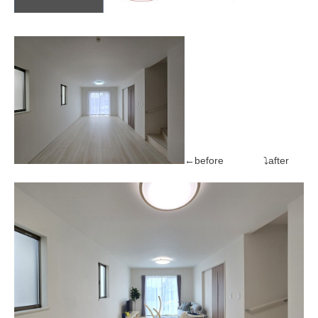
←before ⤵after