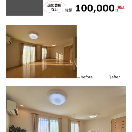
←before ⤵after