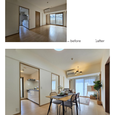
←before ⤵after