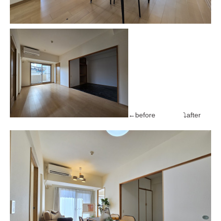
←before ⤵after