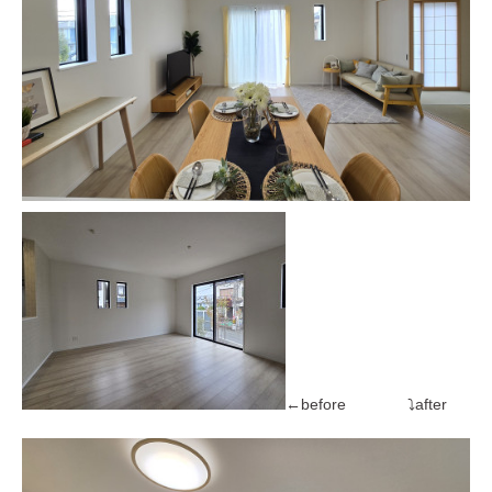
←before ⤵after