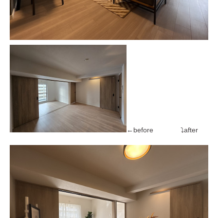
←before ⤵after