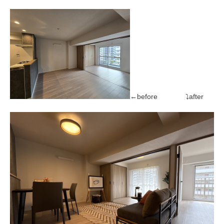
←before ⤵after