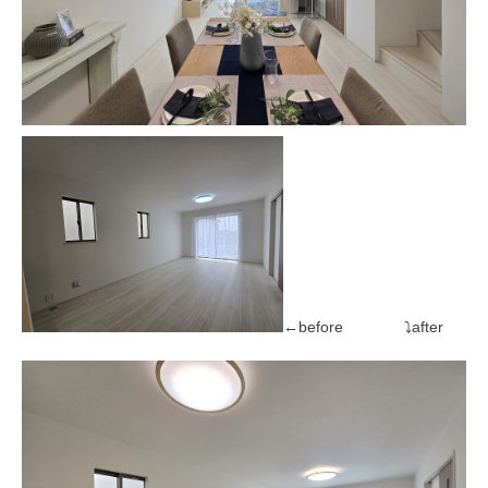
←before ⤵after