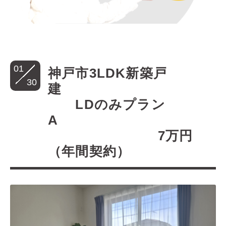
01
神戸市3LDK新築戸
30
建
LDのみプラン
A
7万円
（年間契約）