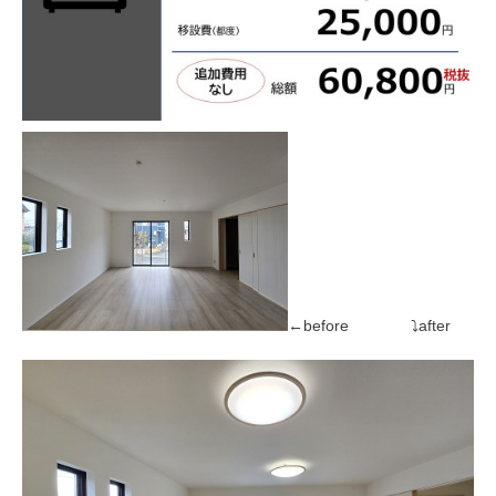
←before ⤵after