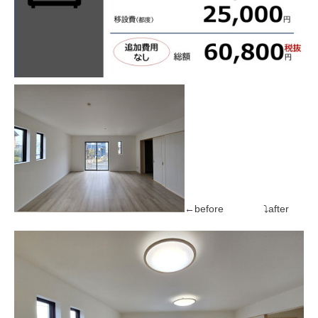
←before ⤵after