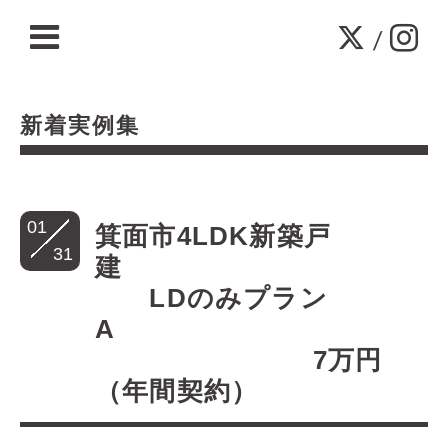
/
新着実例集
01
箕面市4LDK新築戸
31
建
LDのみプラン
A
7万円
（年間契約）