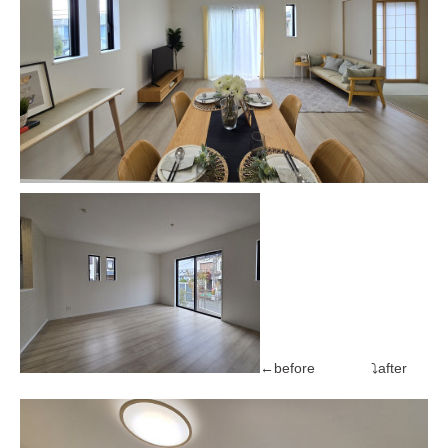
←before ⤵after