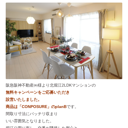
阪急阪神不動産㈱様より北堀江2LDKマンションの
無料キャンペーンをご応募いただき
設営いたしました。
商品は「
CONPOSURE
」のplanB
です。
間取り寸法にバッチリ収まり
いい雰囲気となりました。
堀江公園に面し、交番が隣接した都心と