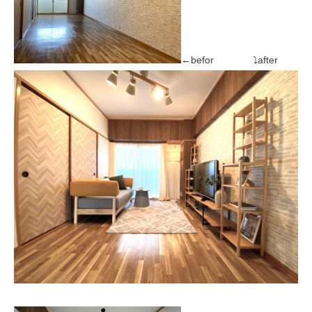
←befor ⤵after