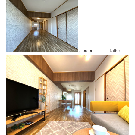
←befor ⤵after