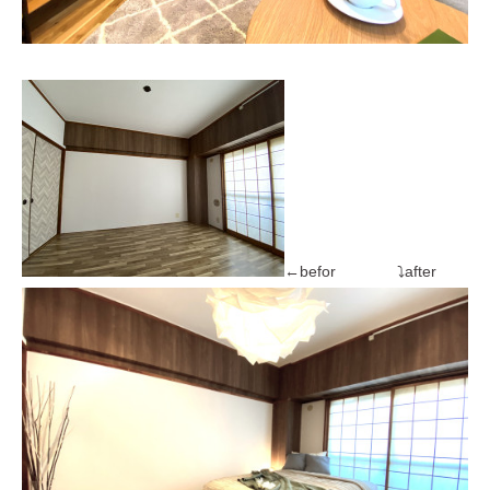
←befor ⤵after