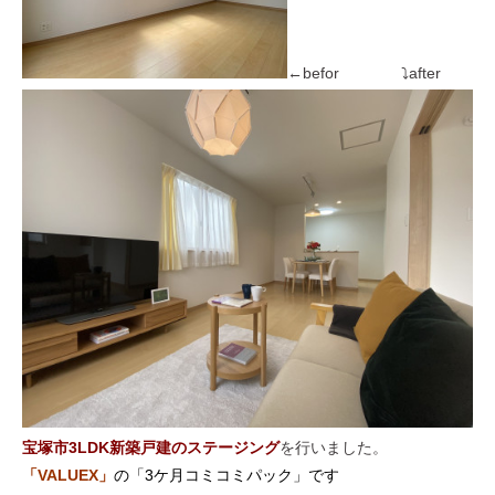
←befor ⤵after
宝塚市3
LDK新築戸建のステージング
を行いました。
「VALUEX
」
の「3ケ月コミコミパック」です