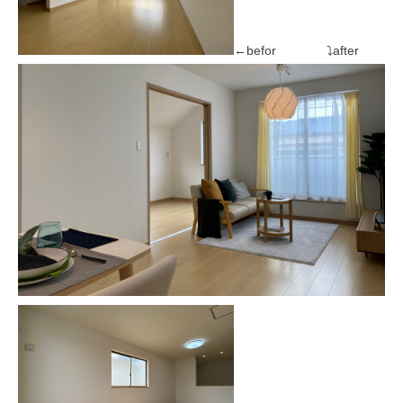
←befor ⤵after