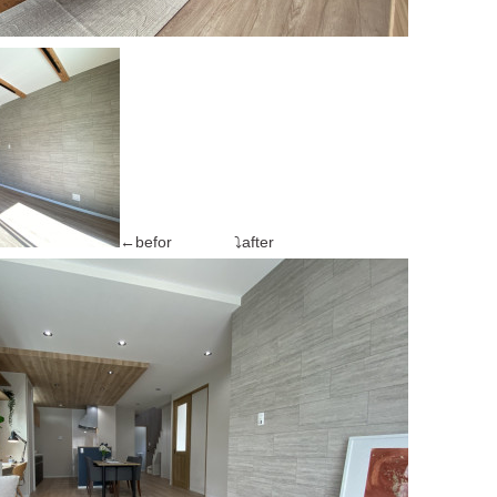
←befor ⤵after