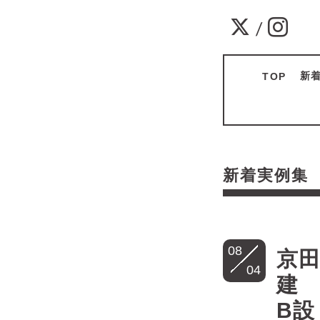
/
新
TOP
新着実例
08
京田
04
B設