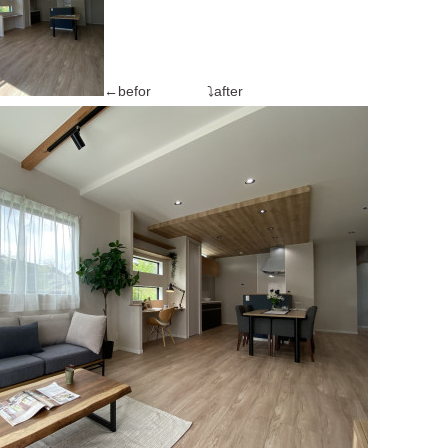
←befor ⤵after