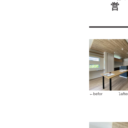
7
←befor ⤵afte