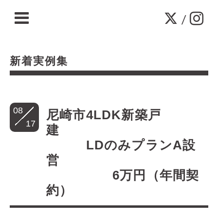
/
新着実例集
08
尼崎市4LDK新築戸
17
建
LDのみプランA設
営
6万円（年間契
約）