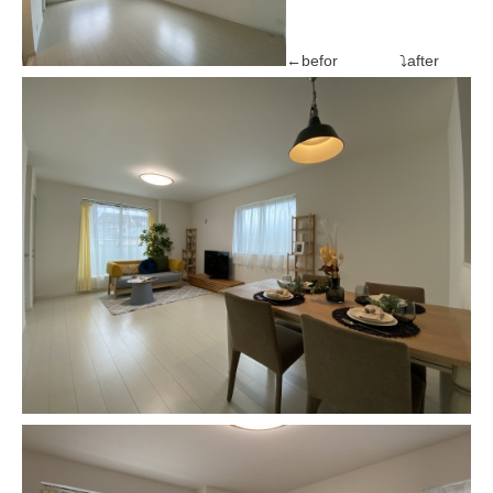
←befor ⤵after