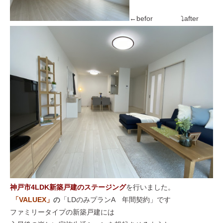
←befor ⤵after
神戸市4LDK新築戸建のステージング
を行いました。
「VALUEX
」
の
「LDのみプランA 年間契約」です
ファミリータイプの新築戸建には