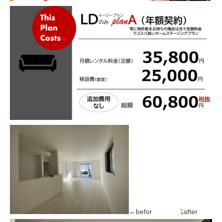
←befor ⤵after