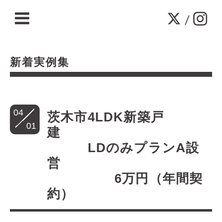
/
新着実例集
04
茨木市4LDK新築戸
01
建
LDのみプランA設
営
6万円（年間契
約）