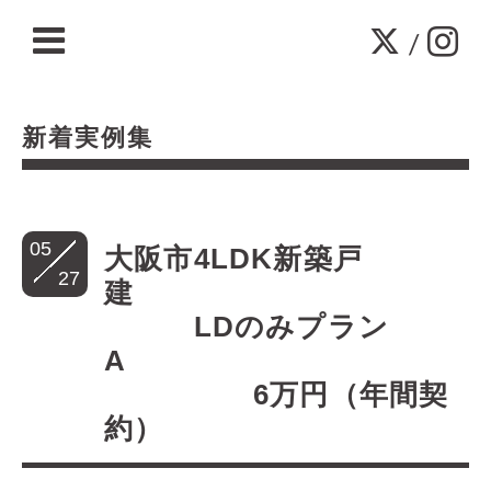
/
新着実例集
05
大阪市4LDK新築戸
27
建
LDのみプラン
A
6万円（年間契
約）