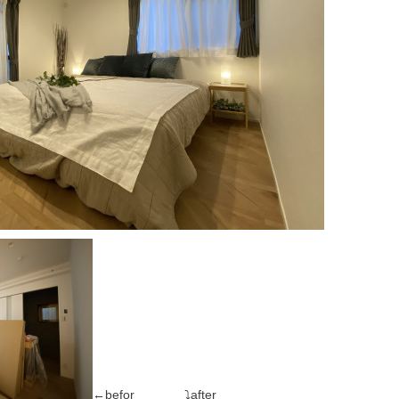
←befor ⤵after