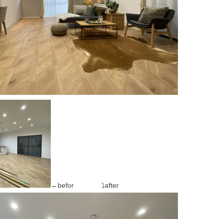
←befor ⤵after