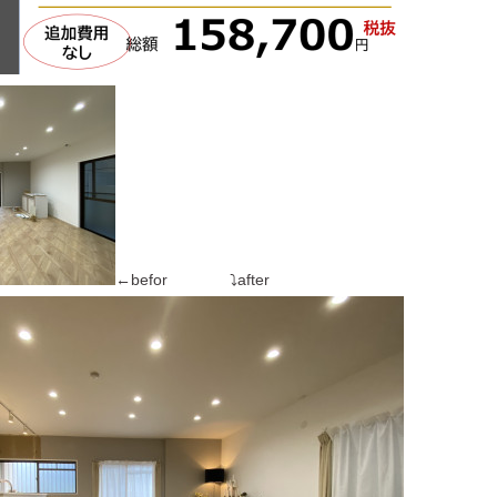
←befor ⤵after