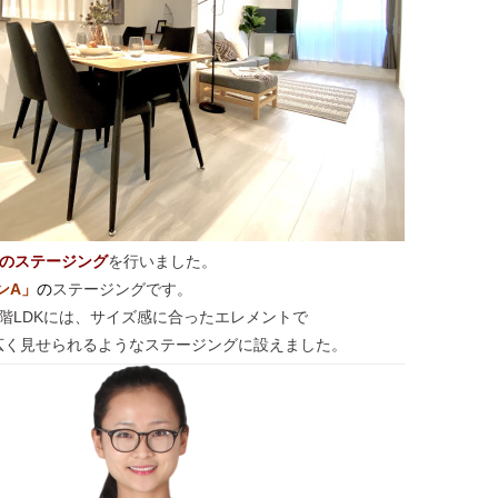
建のステージング
を行いました。
ンA
」
の
ステージングです。
階LDKには、サイズ感に合ったエレメントで
広く見せられるようなステージングに設えました。