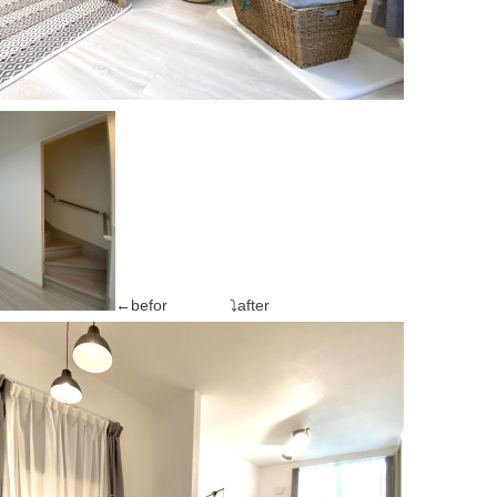
←befor ⤵after