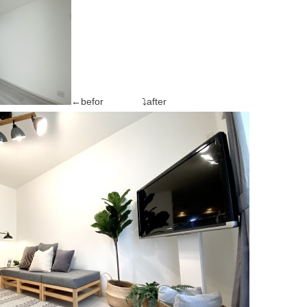
←befor ⤵after