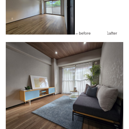
←before ⤵after