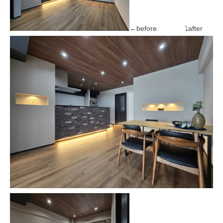
←before ⤵after