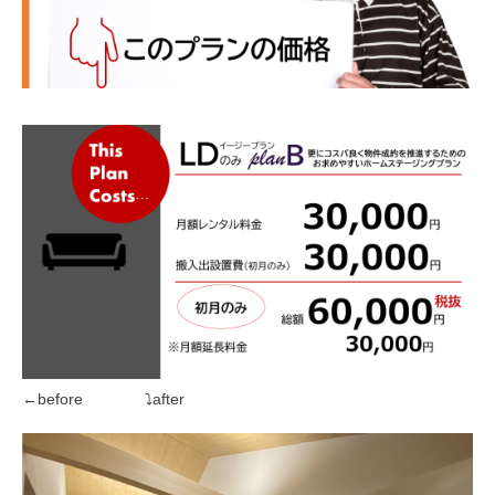
←before ⤵after