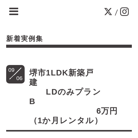
/
新着実例集
09
堺市1LDK新築戸
06
建
LDのみプラン
B
6万円
（1か月レンタル）