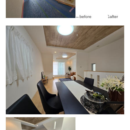
←before ⤵after