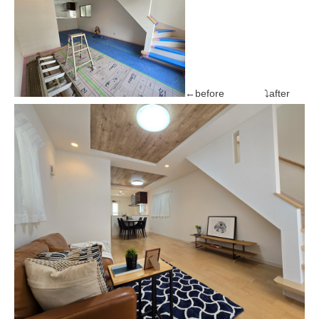
←before ⤵after