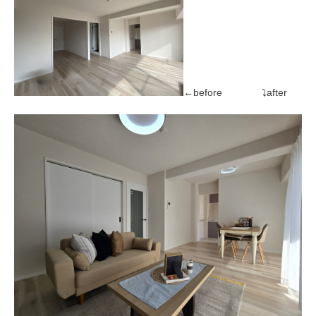
←before ⤵after