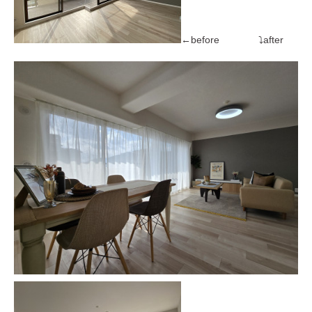
←before ⤵after