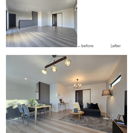
←before ⤵after