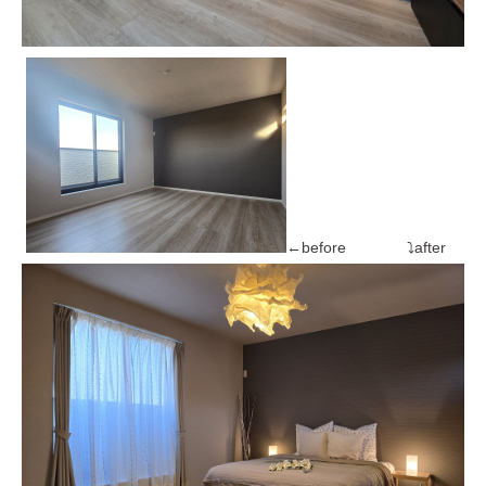
←before ⤵after