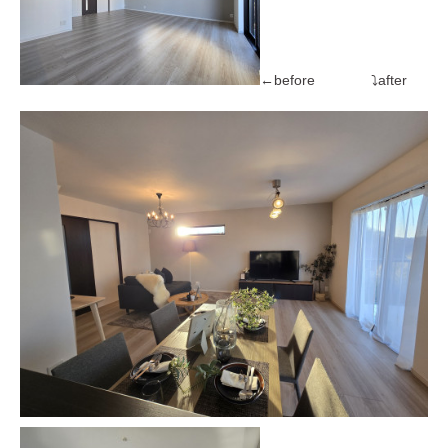
←before ⤵after