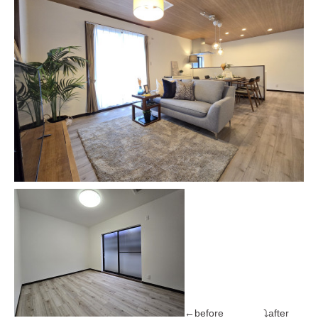
←before ⤵after