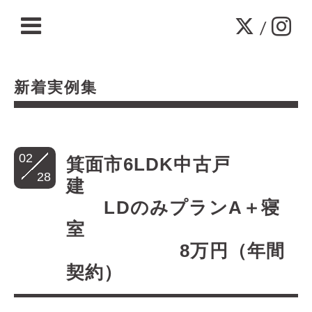
/
新着実例集
02
箕面市6LDK中古戸
28
建
LDのみプランA＋寝
室
8万円（年間
契約）