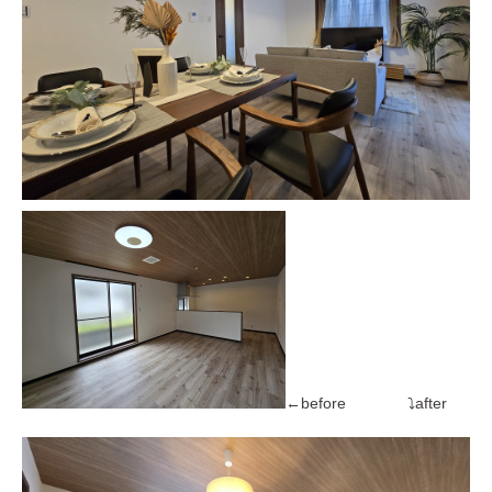
←before ⤵after