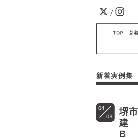
/
新
TOP
新着実例
04
堺市
08