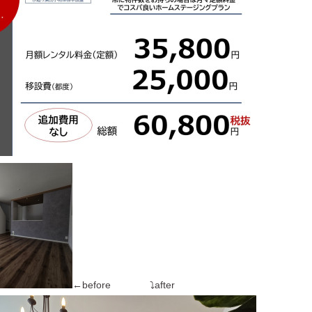
←before ⤵after