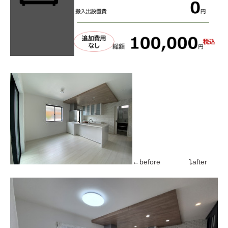
←before ⤵after