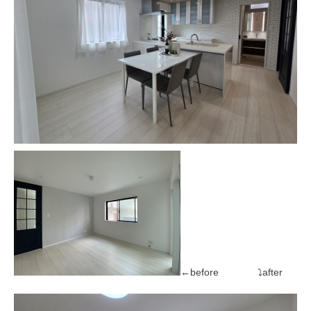
←before ⤵after