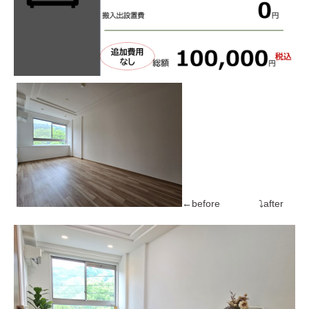
←before ⤵after