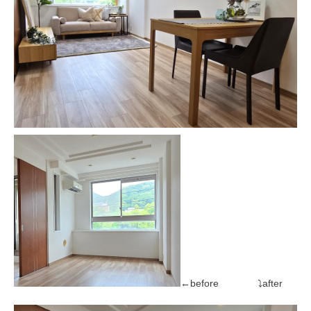
←before ⤵after