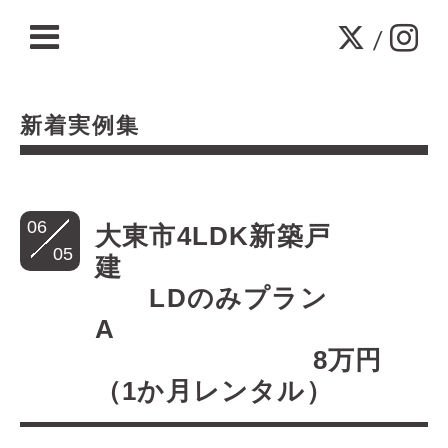
/
新着実例集
06
大東市4LDK新築戸
05
建
LDのみプラン
A
8万円
（1か月レンタル）