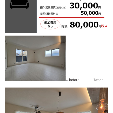
←before ⤵after