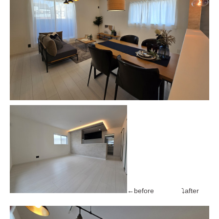
←before ⤵after