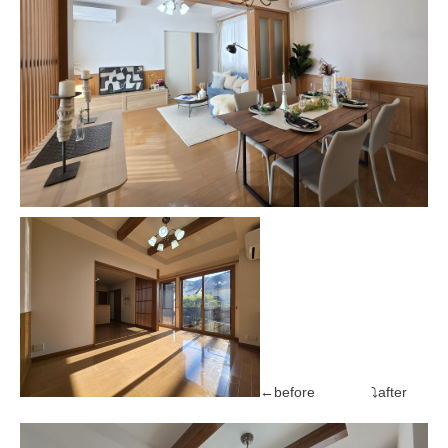
←before ⤵after