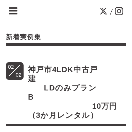
/
新着実例集
02
神戸市4LDK中古戸
02
建
LDのみプラン
B
10万円
（3か月レンタル）