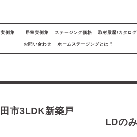
着実例集
居室実例集
ステージング価格
取材履歴/カタログ
お問い合わせ
ホームステージングとは？
集
田市3LDK新築戸
建 LDのみプ
B 1