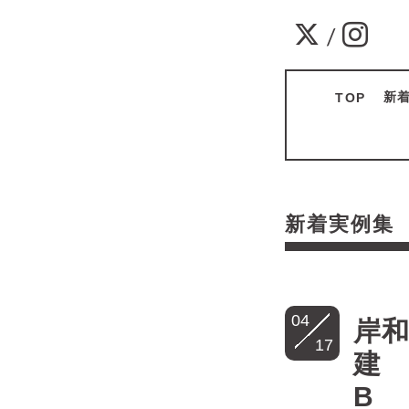
/
新
TOP
新着実例
04
岸和
17