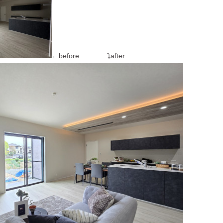
←before ⤵after