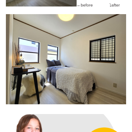
←before ⤵after