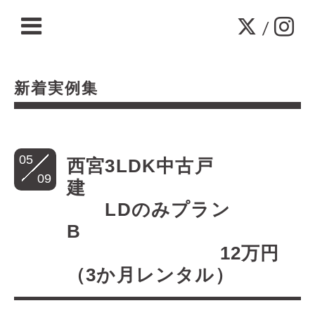
/
新着実例集
05
西宮3LDK中古戸
09
建
LDのみプラン
B
12万円
（3か月レンタル）