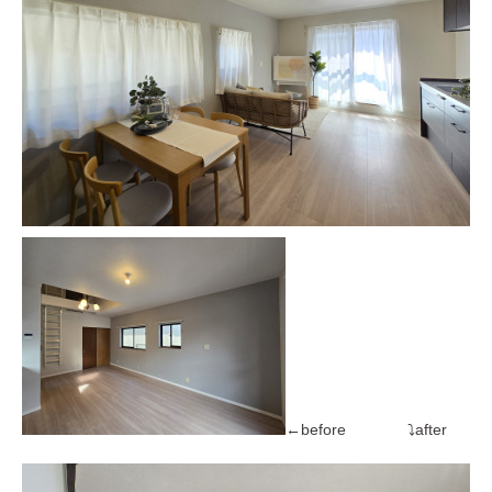
←before ⤵after